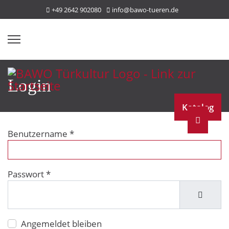
+49 2642 902080
info@bawo-tueren.de
Login
Katalog
Benutzername
*
Passwort
*
Passwo
Angemeldet bleiben